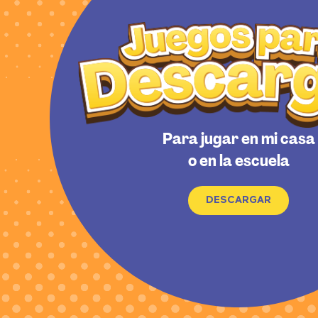
Para jugar en mi casa
o en la escuela
DESCARGAR