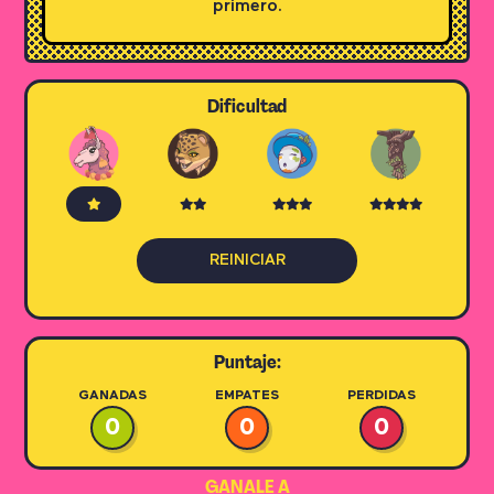
primero.
Dificultad
REINICIAR
Puntaje:
GANADAS
EMPATES
PERDIDAS
0
0
0
GANALE A